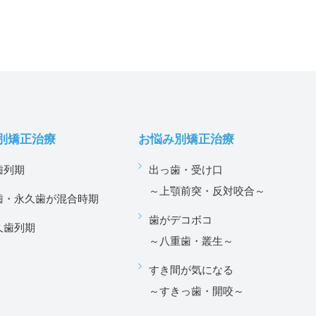
別矯正治療
お悩み別矯正治療
歯列期
出っ歯・受け口
～上顎前突・反対咬合～
歯・永久歯が混合時期
歯がデコボコ
久歯列期
～八重歯・叢生～
すき間が気になる
～すきっ歯・開咬～